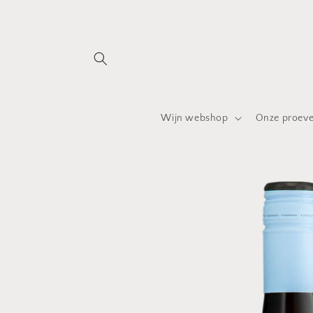
Meteen
naar de
content
Wijn webshop
Onze proeve
Ga direct naar
productinformatie