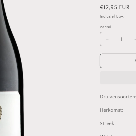
Normale
€12,95 EUR
prijs
Inclusief btw.
Aantal
Aantal
verlagen
voor
Hörner
Pinot
Noir
Steinbock
|
0.75
Druivensoorten
L
|
Herkomst:
2019
|
Streek:
Duitsland