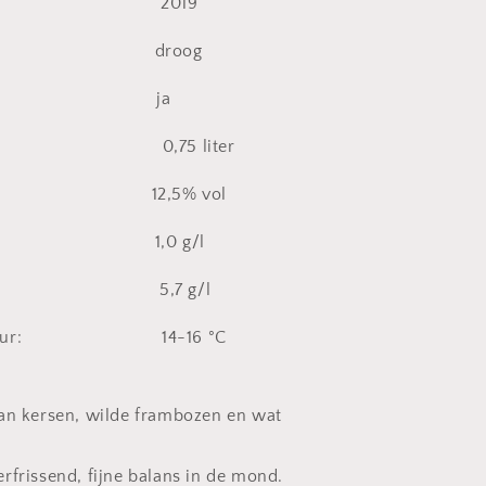
2019
droog
ja
0,75 liter
12,5% vol
1,0
g/l
5,7
g/l
ur:
14-16
°C
an kersen, wilde frambozen en wat
rfrissend, fijne balans in de mond.