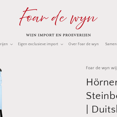
rijen
Eigen exclusieve import
Over Foar de wyn
Samen
Foar de wyn wij
Hörner
Steinb
| Duit