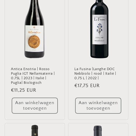
Antica Enotria | Rosso
La Fusina |Langhe DOC
Puglia IGT Nellamiaterra |
Nebbiolo | rood | Italië |
0,75L | 2023 | Italië |
0,75 L | 2022 |
Puglia| Biologisch
Normale
€17,75 EUR
Normale
€11,25 EUR
prijs
prijs
Aan winkelwagen
Aan winkelwagen
toevoegen
toevoegen