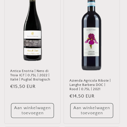
Antica Enotria | Nero di
Troia IGT | 0,75L | 2022 |
Italië | Puglia| Biologisch
Azienda Agricola Ribote |
Langhe Barbera DOC |
Normale
€15,50 EUR
Rood | 0,75L | 2021
prijs
Normale
€14,50 EUR
prijs
Aan winkelwagen
Aan winkelwagen
toevoegen
toevoegen