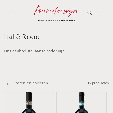
Meteen
naar de
content
Winkelwagen
C
Italië Rood
o
Ons aanbod Italiaanse rode wijn
l
l
e
Filteren en sorteren
15 producten
c
t
i