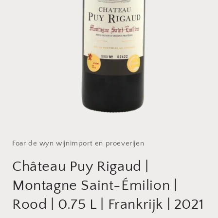
Media
1
openen
in
Foar de wyn wijnimport en proeverijen
modaal
Château Puy Rigaud |
Montagne Saint-Émilion |
Rood | 0.75 L | Frankrijk | 2021