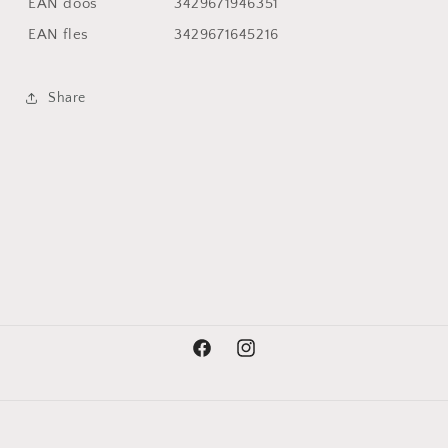
EAN doos
3429671946351
EAN fles
3429671645216
Share
Facebook
Instagram
Betaalmethoden