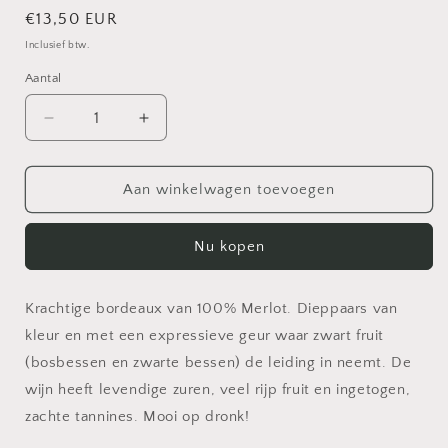
Normale
€13,50 EUR
prijs
Inclusief btw.
Aantal
Aantal
Aantal
verlagen
verhogen
voor
voor
Château
Château
Aan winkelwagen toevoegen
Puy
Puy
Rigaud
Rigaud
Nu kopen
|
|
Montagne
Montagne
Saint-
Saint-
Krachtige bordeaux van 100% Merlot. Dieppaars van
Émilion
Émilion
|
|
kleur en met een expressieve geur waar zwart fruit
Rood
Rood
(bosbessen en zwarte bessen) de leiding in neemt. De
|
|
wijn heeft levendige zuren, veel rijp fruit en ingetogen,
0.75
0.75
zachte tannines. Mooi op dronk!
L
L
|
|